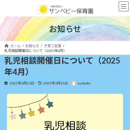
コ
ナ
ン
ビ
テ
ゲ
ン
ー
ツ
シ
お知らせ
へ
ョ
ス
ン
キ
に
ホーム
お知らせ
子育て支援
ッ
移
乳児相談開催日について（2025年4月）
プ
動
乳児相談開催日について（2025
年4月）
最
2025年3月25日
2025年3月25日
sunbaby
終
更
新
日
時
: