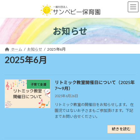
コ
ナ
ン
ビ
テ
ゲ
ン
ー
ツ
シ
お知らせ
へ
ョ
ス
ン
キ
に
ホーム
お知らせ
2025年6月
ッ
移
2025年6月
プ
動
リトミック教室開催日について（2025年
子育て支援
7～9月）
2025年6月26日
リトミック教室の開催日をお知らせします。 在
園児ではないお子さまもご参加頂けます。下記
までお問い合せください。
続きを読む